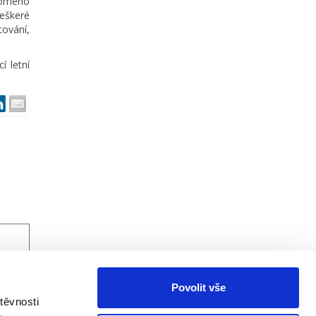
romého
eškeré
tování,
í letní
Povolit vše
těvnosti