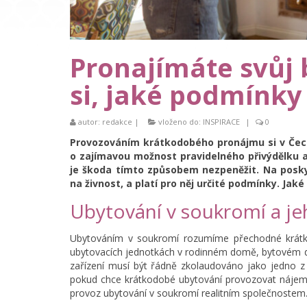
Pronajímáte svůj 
si, jaké podmínky
autor:
redakce
|
vloženo do:
INSPIRACE
|
0
Provozováním krátkodobého pronájmu si v Čechá
o zajímavou možnost pravidelného přivýdělku a 
je škoda tímto způsobem nezpeněžit. Na posky
na živnost, a platí pro něj určité podmínky. Jaké
Ubytování v soukromí a je
Ubytováním v soukromí rozumíme přechodné krátko
ubytovacích jednotkách v rodinném domě, bytovém do
zařízení musí být řádně zkolaudováno jako jedno z
pokud chce krátkodobé ubytování provozovat nájemc
provoz ubytování v soukromí realitním společnostem