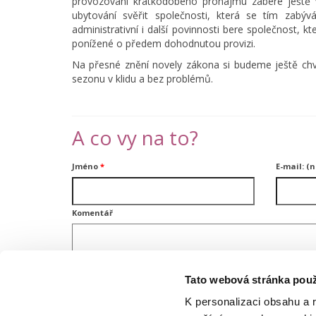
provozování krátkodobého pronájmu zabere ještě v
ubytování svěřit společnosti, která se tím zabý
administrativní i další povinnosti bere společnost, k
ponížené o předem dohodnutou provizi.
Na přesné znění novely zákona si budeme ještě chvíli
sezonu v klidu a bez problémů.
A co vy na to?
Jméno
*
E-mail: (
Komentář
Tato webová stránka použ
K personalizaci obsahu a 