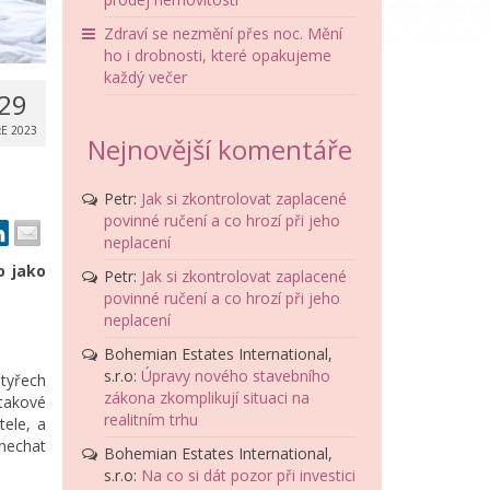
Zdraví se nezmění přes noc. Mění
ho i drobnosti, které opakujeme
každý večer
29
ŘE 2023
Nejnovější komentáře
Petr
:
Jak si zkontrolovat zaplacené
povinné ručení a co hrozí při jeho
neplacení
o jako
Petr
:
Jak si zkontrolovat zaplacené
povinné ručení a co hrozí při jeho
neplacení
Bohemian Estates International,
s.r.o
:
Úpravy nového stavebního
tyřech
zákona zkomplikují situaci na
 takové
realitním trhu
ele, a
nechat
Bohemian Estates International,
s.r.o
:
Na co si dát pozor při investici