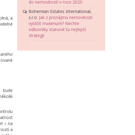
do nemovitostí v roce 2020
Bohemian Estates International,
s.r.o
:
Jak z pronájmu nemovitosti
olná, a
vytěžit maximum? Nechte
videlné
odborníky stanovit tu nejlepší
strategii
 daného
ytované
a bude
ěkolik
ontrolu
latnost
et i na
ností a