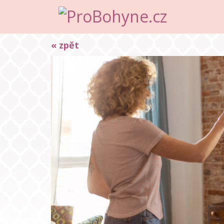
« zpět