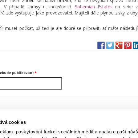
íce času. Znovu se nabízí otázka, zda se nevyplatí správu souk
vá. V případě správy u společnosti
Bohemian Estates
na sebe v
terá zde vystupuje jako provozovatel. Majiteli dále plynou zisky z uby
 muset počkat, už teď je ale dobré se připravit, ať máte následujíc
nebude publikován)
*
ívá cookies
reklam, poskytování funkcí sociálních médií a analýze naší návš