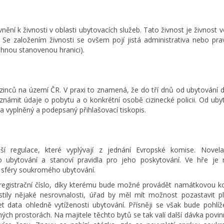
í k živnosti v oblasti ubytovacích služeb. Tato živnost je živnost v
 Se založením živnosti se ovšem pojí jistá administrativa nebo pra
áhnou stanovenou hranici).
cizinců na území ČR. V praxi to znamená, že do tří dnů od ubytování
známit údaje o pobytu a o konkrétní osobě cizinecké policii. Od ub
a vyplněný a podepsaný přihlašovací tiskopis.
lší regulace, které vyplývají z jednání Evropské komise. Novel
ubytování a stanoví pravidla pro jeho poskytování. Ve hře je n
é sféry soukromého ubytování.
 registrační číslo, díky kterému bude možné provádět namátkovou k
stily nějaké nesrovnalosti, úřad by měl mít možnost pozastavit p
et data ohledně vytíženosti ubytování. Přísněji se však bude pohlíž
ch prostorách. Na majitele těchto bytů se tak valí další dávka povin