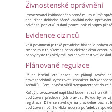
Živnostenské oprávnění
Provozovatel krátkodobého pronájmu musí mít oprávněn
není třeba dokládat žádné vzdělání nebo oprávnění.
odvádění poplatků či daní (pouze, pokud příjmy přes
Evidence cizinců
Vaší povinností je také pravidelné hlášení o pobytu 
cizince musíte písemně nebo elektronickou cestou o
osoby byste tak vždy měli vyžadovat cestovní doklad 
Plánované regulace
Již na letošní letní sezonu se plánují zavést da
pravděpodobně vymezovat charakter krátkodobého 
scénářů. Cílem je vnést větší transparentnost do cel
Každý provozovatel například bude mít své unikátní
dodržování předepsaných pravidel. Pokud by se zji
registrace. Dále se navrhuje na pravidelné bázi sdíl
dodržování nočního klidu nebo na pořádek ve společný