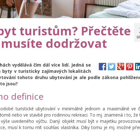
byt turistům? Přečtěte
 musíte dodržovat
B
ch vydělává čím dál více lidí. Jedná se
byty v turisticky zajímavých lokalitách
tování tohoto druhu ubytování je ale podle zákona pohlížen
 to jsou?
ho definice
dobé turistické ubytování v minimálně jednom a maximálně ve č
mě nebo ve stavbě pro rodinnou rekreaci. To mj. znamená i to, že
 výše uvedeného výčtu. Daný objekt musí být v majetku provozovat
e, musí k tomu mít souhlas vlastníka. Díky tomu je mj. možné pře
.