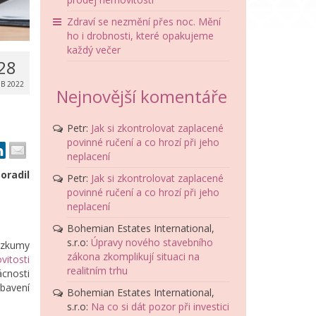
Zdraví se nezmění přes noc. Mění
ho i drobnosti, které opakujeme
každý večer
28
B 2022
Nejnovější komentáře
Petr
:
Jak si zkontrolovat zaplacené
povinné ručení a co hrozí při jeho
neplacení
oradil
Petr
:
Jak si zkontrolovat zaplacené
povinné ručení a co hrozí při jeho
neplacení
Bohemian Estates International,
s.r.o
:
Úpravy nového stavebního
růzkumy
zákona zkomplikují situaci na
vitosti
realitním trhu
ácnosti
ybavení
Bohemian Estates International,
s.r.o
:
Na co si dát pozor při investici