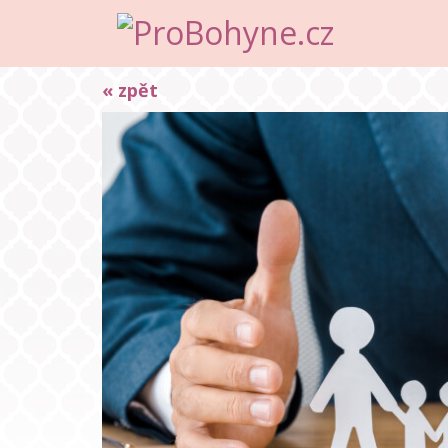
« zpět