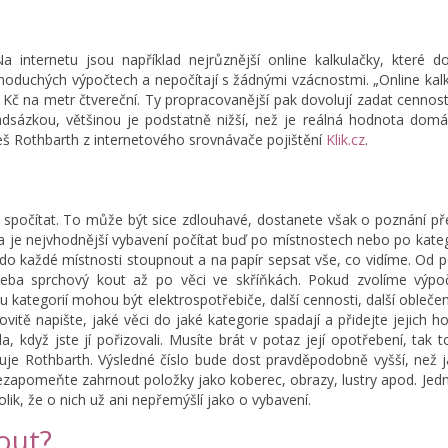
a internetu jsou například nejrůznější online kalkulačky, které 
dnoduchých výpočtech a nepočítají s žádnými vzácnostmi. „Online kal
Kč na metr čtvereční. Ty propracovanější pak dovolují zadat cennos
nadsázkou, většinou je podstatně nižší, než je reálná hodnota domá
eš Rothbarth z internetového srovnávače pojištění
Klik.cz
.
 spočítat. To může být sice zdlouhavé, dostanete však o poznání př
ha je nejvhodnější vybavení počítat buď po místnostech nebo po kateg
do každé místnosti stoupnout a na papír sepsat vše, co vidíme. Od 
řeba sprchový kout až po věci ve skříňkách. Pokud zvolíme výpo
u kategorií mohou být elektrospotřebiče, další cennosti, další oblečení
vitě napište, jaké věci do jaké kategorie spadají a přidejte jejich h
 když jste jí pořizovali. Musíte brát v potaz její opotřebení, tak 
lňuje Rothbarth. Výsledné číslo bude dost pravděpodobně vyšší, než 
nezapomeňte zahrnout položky jako koberec, obrazy, lustry apod. Jed
lik, že o nich už ani nepřemýšlí jako o vybavení.
out?