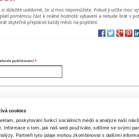
 je si důležité uvědomit, že si moc nepomůžete. Pokud ji určíte moc v
vyplatí poměrnou část k reálné hodnotě vybavení a nebude brát v po
orát zbytečně přepláceli každý měsíc na pojištění.
nebude publikován)
*
ívá cookies
reklam, poskytování funkcí sociálních médií a analýze naší návš
 Informace o tom, jak náš web používáte, sdílíme se svými par
analýzy. Partneři tyto údaje mohou zkombinovat s dalšími inform