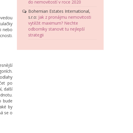
do nemovitostí v roce 2020
Bohemian Estates International,
s.r.o
:
Jak z pronájmu nemovitosti
dovedou
vytěžit maximum? Nechte
kulačky
odborníky stanovit tu nejlepší
ti nebo
strategii
cnosti.
esnější
oriích.
podlahy
čet po
, další
odnotu.
to bude
jaké by
ná se o