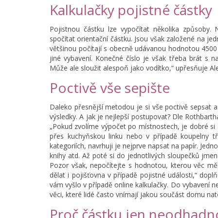
Kalkulačky pojistné částky
Pojistnou částku lze vypočítat několika způsoby. N
spočítat orientační částku. Jsou však založené na je
většinou počítají s obecně udávanou hodnotou 4500 
jiné vybavení. Konečné číslo je však třeba brát s 
Může ale sloužit alespoň jako vodítko,“ upřesňuje Al
Poctivě vše sepište
Daleko přesnější metodou je si vše poctivě sepsat a
výsledky. A jak je nejlepší postupovat? Dle Rothbart
„Pokud zvolíme výpočet po místnostech, je dobré si 
přes kuchyňskou linku nebo v případě koupelny t
kategoriích, navrhuji je nejprve napsat na papír. Jedno
knihy atd. Až poté si do jednotlivých sloupečků jmeno
Pozor však, nepočítejte s hodnotou, kterou věc měla,
dělat i pojišťovna v případě pojistné události,“ dop
vám vyšlo v případě online kalkulačky. Do vybavení 
věci, které lidé často vnímají jakou součást domu nato
Proč částku jen neodhadn