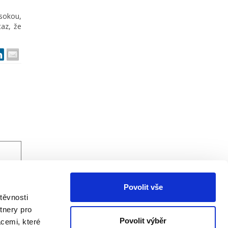
ysokou,
taz, že
Povolit vše
těvnosti
tnery pro
Povolit výběr
acemi, které