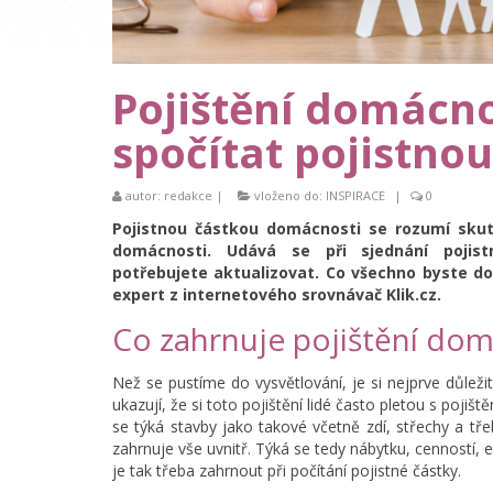
Pojištění domácno
spočítat pojistno
autor:
redakce
|
vloženo do:
INSPIRACE
|
0
Pojistnou částkou domácnosti se rozumí sku
domácnosti. Udává se při sjednání pojis
potřebujete aktualizovat. Co všechno byste do 
expert z internetového srovnávač Klik.cz.
Co zahrnuje pojištění dom
Než se pustíme do vysvětlování, je si nejprve důlež
ukazují, že si toto pojištění lidé často pletou s pojiš
se týká stavby jako takové včetně zdí, střechy a tř
zahrnuje vše uvnitř. Týká se tedy nábytku, cenností,
je tak třeba zahrnout při počítání pojistné částky.