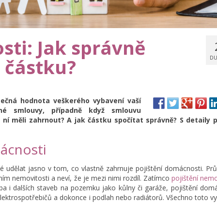
sti: Jak správně
u částku?
DU
tečná hodnota veškerého vybavení vaší
tné smlouvy, případně když smlouvu
ní měli zahrnout? A jak částku spočítat správně? S detaily p
ácnosti
ité udělat jasno v tom, co vlastně zahrnuje pojištění domácnosti. P
těním nemovitosti a neví, že je mezi nimi rozdíl. Zatímco
pojištění nemo
eba i dalších staveb na pozemku jako kůlny či garáže, pojištění dom
 elektrospotřebičů a dokonce i podlah nebo radiátorů. Všechno toto v