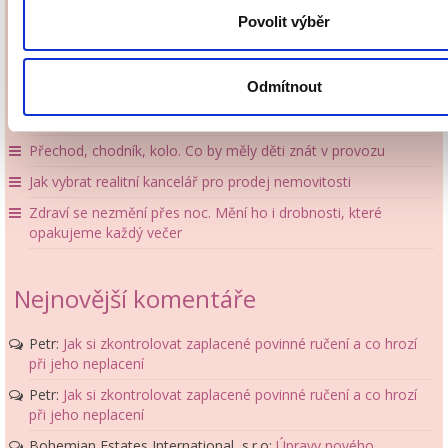
Povolit výběr
Nejnovější příspěvky
Odmítnout
Největší chyby při výběru barev do interiéru
Jak kombinovat různé druhy dřeva v jednom interiéru
Přechod, chodník, kolo. Co by měly děti znát v provozu
Jak vybrat realitní kancelář pro prodej nemovitosti
Zdraví se nezmění přes noc. Mění ho i drobnosti, které
opakujeme každý večer
Nejnovější komentáře
Petr
:
Jak si zkontrolovat zaplacené povinné ručení a co hrozí
při jeho neplacení
Petr
:
Jak si zkontrolovat zaplacené povinné ručení a co hrozí
při jeho neplacení
Bohemian Estates International, s.r.o
:
Úpravy nového