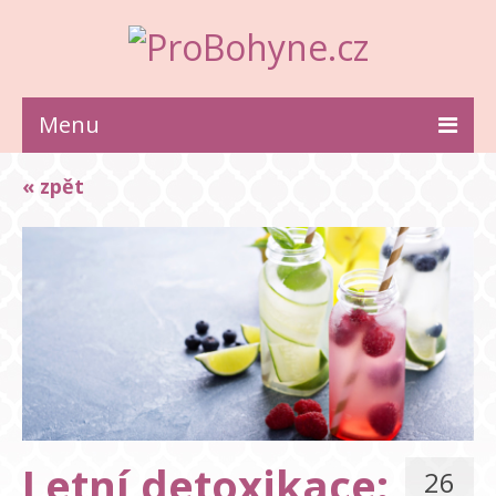
Menu
ZDRAVÍ
« zpět
KRÁSA
STYL
INSPIRACE
VZTAHY
Letní detoxikace:
26