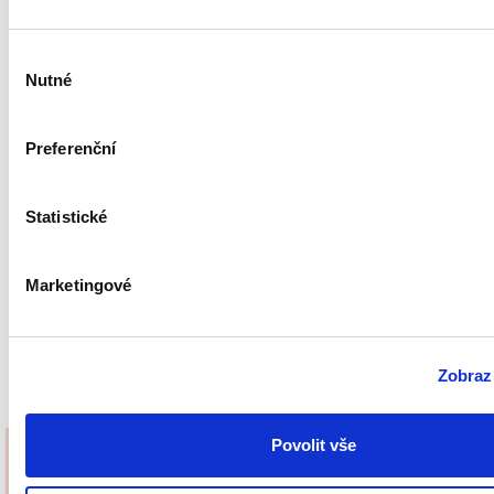
E-mail: (nebude publikován)
*
Výběr
Nutné
souhlasu
Komentář
Preferenční
Statistické
Marketingové
Zobrazi
Povolit vše