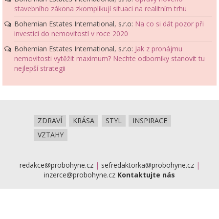
stavebního zákona zkomplikují situaci na realitním trhu
Bohemian Estates International, s.r.o
:
Na co si dát pozor při
investici do nemovitostí v roce 2020
Bohemian Estates International, s.r.o
:
Jak z pronájmu
nemovitosti vytěžit maximum? Nechte odborníky stanovit tu
nejlepší strategii
ZDRAVÍ
KRÁSA
STYL
INSPIRACE
VZTAHY
redakce@probohyne.cz
|
sefredaktorka@probohyne.cz
|
inzerce@probohyne.cz
Kontaktujte nás