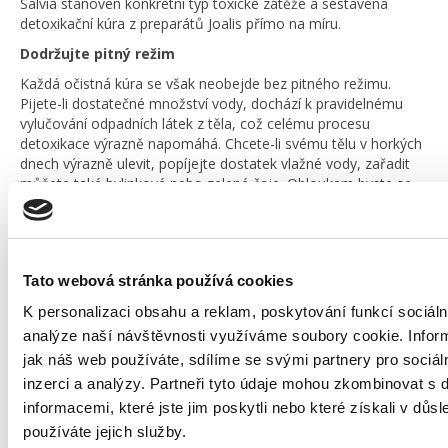
Salvia stanoven konkrétní typ toxické zátěže a sestavena
detoxikační kúra z preparátů Joalis přímo na míru.
Dodržujte pitný režim
Každá očistná kúra se však neobejde bez pitného režimu.
Pijete-li dostatečné množství vody, dochází k pravidelnému
vylučování odpadních látek z těla, což celému procesu
detoxikace výrazně napomáhá. Chcete-li svému tělu v horkých
dnech výrazně ulevit, popíjejte dostatek vlažné vody, zařadit
můžete také bylinkové nebo zelené čaje. Obloukem byste se
však měli vyhnout všem slazeným limonádám a alkoholickým
nápojům, které tělo zbytečně zatěžují prázdnými kaloriemi. A
pozor si dejte také na kávu, při zvýšené konzumaci hrozí tělu
nežádoucí odvodnění, proto je vhodné ke každému šálku
Tato webová stránka používá cookies
popíjet větší sklenici vody.
K personalizaci obsahu a reklam, poskytování funkcí sociáln
analýze naší návštěvnosti využíváme soubory cookie. Infor
A co vy na to?
jak náš web používáte, sdílíme se svými partnery pro sociál
inzerci a analýzy. Partneři tyto údaje mohou zkombinovat s 
informacemi, které jste jim poskytli nebo které získali v důsl
Jméno
*
používáte jejich služby.