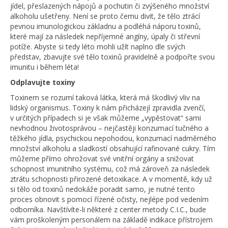
jídel, přeslazených nápojů a pochutin či zvýšeného množství
alkoholu ušetřeny. Není se proto čemu divit, že tělo ztrácí
pevnou imunologickou základnu a podléhá náporu toxinů,
které mají za následek nepříjemné angíny, úpaly či střevní
potíže. Abyste si tedy léto mohli užít naplno dle svých
představ, zbavujte své tělo toxinů pravidelně a podpořte svou
imunitu i během léta!
Odplavujte toxiny
Toxinem se rozumí taková látka, která má škodlivý vliv na
lidský organismus. Toxiny k nám přicházejí zpravidla zvenčí,
v určitých případech si je však můžeme „vypěstovat“ sami
nevhodnou životosprávou – nejčastěji konzumací tučného a
těžkého jídla, psychickou nepohodou, konzumací nadměrného
množství alkoholu a sladkostí obsahující rafinované cukry. Tím
můžeme přímo ohrožovat své vnitřní orgány a snižovat
schopnost imunitního systému, což má zároveň za následek
ztrátu schopnosti přirozené detoxikace. A v momentě, kdy už
si tělo od toxinů nedokáže poradit samo, je nutné tento
proces obnovit s pomocí řízené očisty, nejlépe pod vedením
odborníka. Navštívíte-li některé z center metody C.I.C., bude
vám proškoleným personálem na základě indikace přístrojem