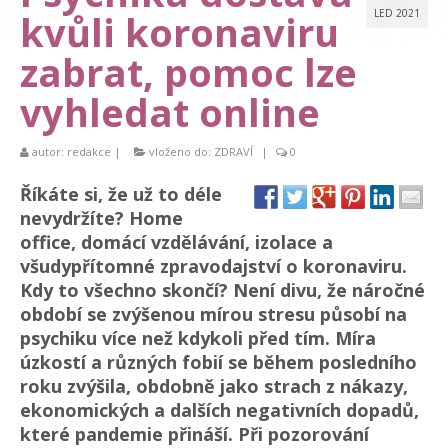
kvůli koronaviru
LED 2021
zabrat, pomoc lze
vyhledat online
autor:
redakce
|
vloženo do:
ZDRAVÍ
|
0
Říkáte si, že už to déle
nevydržíte? Home
office, domácí vzdělávání, izolace a
všudypřítomné zpravodajství o koronaviru.
Kdy to všechno skončí? Není divu, že náročné
období se zvýšenou mírou stresu působí na
psychiku více než kdykoli před tím. Míra
úzkostí a různých fobií se během posledního
roku zvýšila, obdobně jako strach z nákazy,
ekonomických a dalších negativních dopadů,
které pandemie přináší. Při pozorování