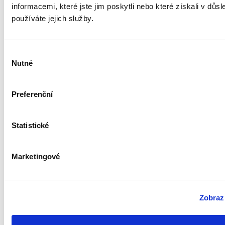
A co vy na to?
informacemi, které jste jim poskytli nebo které získali v důsl
používáte jejich služby.
Jméno
*
Výběr
E-mail: (nebude publikován)
*
Nutné
souhlasu
Komentář
Preferenční
Statistické
Marketingové
Zobrazi