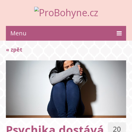
Menu
ZDRAVÍ
« zpět
KRÁSA
STYL
INSPIRACE
VZTAHY
Psychika dostává
20