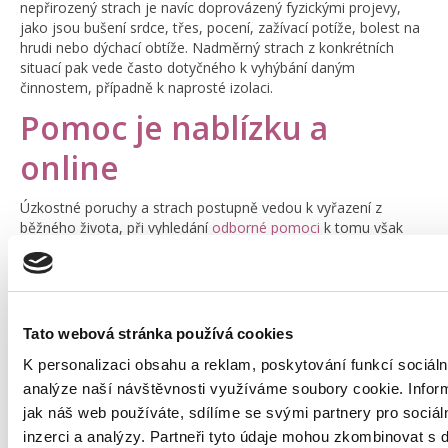
nepřirozený strach je navíc doprovázený fyzickými projevy,
jako jsou bušení srdce, třes, pocení, zažívací potíže, bolest na
hrudi nebo dýchací obtíže. Nadměrný strach z konkrétních
situací pak vede často dotyčného k vyhýbání daným
činnostem, případně k naprosté izolaci.
Pomoc je nablízku a
online
Úzkostné poruchy a strach postupně vedou k vyřazení z
běžného života, při vyhledání
odborné pomoci
k tomu však
nemusí dojít. Není důvod se obávat vyhledat pomoc, protože
léčba probíhá pomocí kognitivně-behaviorální terapie, léčbu lze
doplnit v těžších případech o farmakoterapii se slabšími
antidepresivy. V současné době je možné také využít online
terapií, které probíhají pomocí videohovorů. Podle různých
Tato webová stránka používá cookies
výzkumů má dokonce online terapie v některých případech
K personalizaci obsahu a reklam, poskytování funkcí sociáln
vyšší úspěšnost než klasická sezení.
analýze naší návštěvnosti využíváme soubory cookie. Infor
jak náš web používáte, sdílíme se svými partnery pro sociál
inzerci a analýzy. Partneři tyto údaje mohou zkombinovat s 