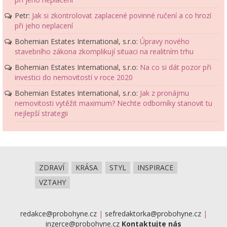
Petr
:
Jak si zkontrolovat zaplacené povinné ručení a co hrozí
při jeho neplacení
Bohemian Estates International, s.r.o
:
Úpravy nového
stavebního zákona zkomplikují situaci na realitním trhu
Bohemian Estates International, s.r.o
:
Na co si dát pozor při
investici do nemovitostí v roce 2020
Bohemian Estates International, s.r.o
:
Jak z pronájmu
nemovitosti vytěžit maximum? Nechte odborníky stanovit tu
nejlepší strategii
ZDRAVÍ
KRÁSA
STYL
INSPIRACE
VZTAHY
redakce@probohyne.cz
|
sefredaktorka@probohyne.cz
|
inzerce@probohyne.cz
Kontaktujte nás