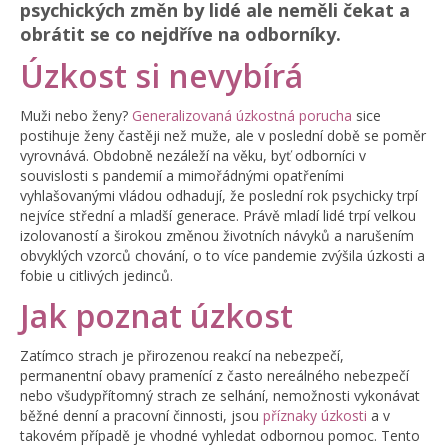
psychických změn by lidé ale neměli čekat a
obrátit se co nejdříve na odborníky.
Úzkost si nevybírá
Muži nebo ženy?
Generalizovaná úzkostná porucha
sice
postihuje ženy častěji než muže, ale v poslední době se poměr
vyrovnává. Obdobně nezáleží na věku, byť odborníci v
souvislosti s pandemií a mimořádnými opatřeními
vyhlašovanými vládou odhadují, že poslední rok psychicky trpí
nejvíce střední a mladší generace. Právě mladí lidé trpí velkou
izolovaností a širokou změnou životních návyků a narušením
obvyklých vzorců chování, o to více pandemie zvýšila úzkosti a
fobie u citlivých jedinců.
Jak poznat úzkost
Zatímco strach je přirozenou reakcí na nebezpečí,
permanentní obavy pramenící z často nereálného nebezpečí
nebo všudypřítomný strach ze selhání, nemožnosti vykonávat
běžné denní a pracovní činnosti, jsou
příznaky úzkosti
a v
takovém případě je vhodné vyhledat odbornou pomoc. Tento