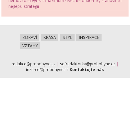
nemovitosti vytěžit maximum? Nechte odborníky stanovit tu
nejlepší strategii
ZDRAVÍ
KRÁSA
STYL
INSPIRACE
VZTAHY
redakce@probohyne.cz
|
sefredaktorka@probohyne.cz
|
inzerce@probohyne.cz
Kontaktujte nás