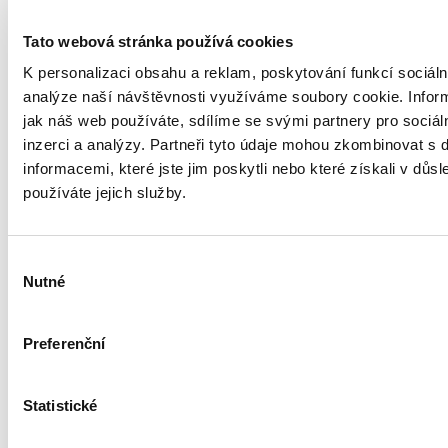
zákaznické linky. Tento způsob nabízí i LAMA energy, ryze
česká společnost se silným ekonomickým zázemím a vlastní
Tato webová stránka používá cookies
těžební infrastrukturou. Díky tomu dokáže zákazníkům
nabídnout pomocnou ruku v podobě velmi výhodné nabídky
K personalizaci obsahu a reklam, poskytování funkcí sociáln
tarifů. Vzhledem k tomu, že je LAMA energy součástí skupiny
analýze naší návštěvnosti využíváme soubory cookie. Infor
LAMA ENERGY GROUP, do jejíhož portfolia patří i těžební vrty
jak náš web používáte, sdílíme se svými partnery pro sociál
ropy a zemního plynu na jižní Moravě, můžou se zákazníci
spolehnout na stabilitu a spolehlivost tohoto tradičního
inzerci a analýzy. Partneři tyto údaje mohou zkombinovat s 
českého dodavatele energií s třicetiletou historií.
informacemi, které jste jim poskytli nebo které získali v důsl
používáte jejich služby.
A co vy na to?
Výběr
Nutné
souhlasu
Jméno
*
Preferenční
E-mail: (nebude publikován)
*
Statistické
Komentář