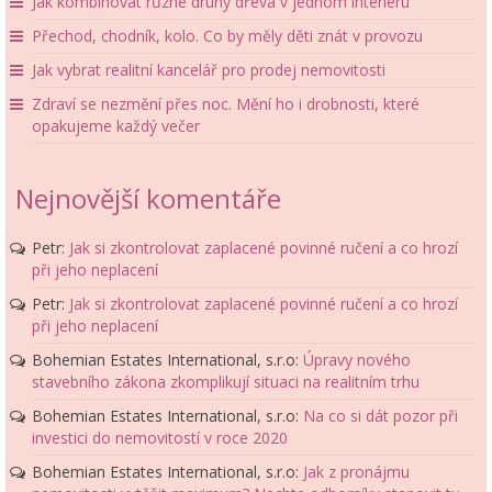
Jak kombinovat různé druhy dřeva v jednom interiéru
Přechod, chodník, kolo. Co by měly děti znát v provozu
Jak vybrat realitní kancelář pro prodej nemovitosti
Zdraví se nezmění přes noc. Mění ho i drobnosti, které
opakujeme každý večer
Nejnovější komentáře
Petr
:
Jak si zkontrolovat zaplacené povinné ručení a co hrozí
při jeho neplacení
Petr
:
Jak si zkontrolovat zaplacené povinné ručení a co hrozí
při jeho neplacení
Bohemian Estates International, s.r.o
:
Úpravy nového
stavebního zákona zkomplikují situaci na realitním trhu
Bohemian Estates International, s.r.o
:
Na co si dát pozor při
investici do nemovitostí v roce 2020
Bohemian Estates International, s.r.o
:
Jak z pronájmu