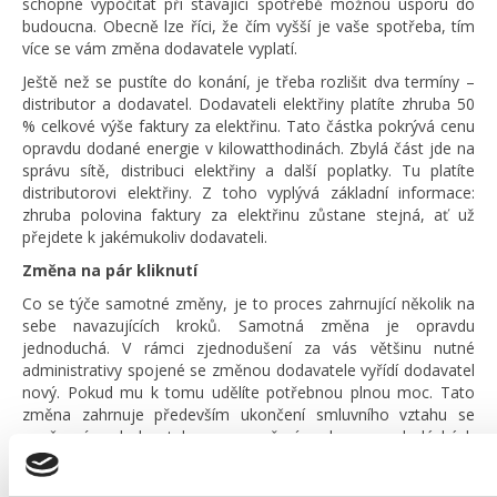
schopné vypočítat při stávající spotřebě možnou úsporu do
budoucna. Obecně lze říci, že čím vyšší je vaše spotřeba, tím
více se vám změna dodavatele vyplatí.
Ještě než se pustíte do konání, je třeba rozlišit dva termíny –
distributor a dodavatel. Dodavateli elektřiny platíte zhruba 50
% celkové výše faktury za elektřinu. Tato částka pokrývá cenu
opravdu dodané energie v kilowatthodinách. Zbylá část jde na
správu sítě, distribuci elektřiny a další poplatky. Tu platíte
distributorovi elektřiny. Z toho vyplývá základní informace:
zhruba polovina faktury za elektřinu zůstane stejná, ať už
přejdete k jakémukoliv dodavateli.
Změna na pár kliknutí
Co se týče samotné změny, je to proces zahrnující několik na
sebe navazujících kroků. Samotná změna je opravdu
jednoduchá. V rámci zjednodušení za vás většinu nutné
administrativy spojené se změnou dodavatele vyřídí dodavatel
nový. Pokud mu k tomu udělíte potřebnou plnou moc. Tato
změna zahrnuje především ukončení smluvního vztahu se
současným dodavatelem a uzavření smlouvy o dodávkách
elektřiny či plynu s novým dodavatelem. Stačí k tomu prvotní
impuls z vaší strany – vyplnění webového formuláře či vytočení