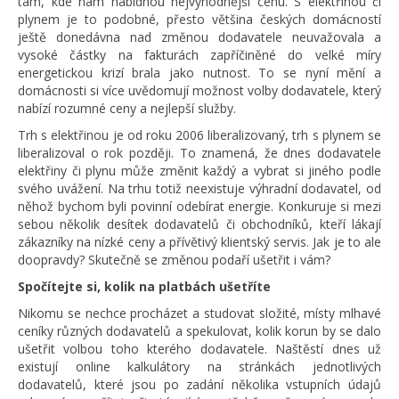
tam, kde nám nabídnou nejvýhodnější cenu. S elektřinou či
plynem je to podobné, přesto většina českých domácností
ještě donedávna nad změnou dodavatele neuvažovala a
vysoké částky na fakturách zapříčiněné do velké míry
energetickou krizí brala jako nutnost. To se nyní mění a
domácnosti si více uvědomují možnost volby dodavatele, který
nabízí rozumné ceny a nejlepší služby.
Trh s elektřinou je od roku 2006 liberalizovaný, trh s plynem se
liberalizoval o rok později. To znamená, že dnes dodavatele
elektřiny či plynu může změnit každý a vybrat si jiného podle
svého uvážení. Na trhu totiž neexistuje výhradní dodavatel, od
něhož bychom byli povinní odebírat energie. Konkuruje si mezi
sebou několik desítek dodavatelů či obchodníků, kteří lákají
zákazníky na nízké ceny a přívětivý klientský servis. Jak je to ale
doopravdy? Skutečně se změnou podaří ušetřit i vám?
Spočítejte si, kolik na platbách ušetříte
Nikomu se nechce procházet a studovat složité, místy mlhavé
ceníky různých dodavatelů a spekulovat, kolik korun by se dalo
ušetřit volbou toho kterého dodavatele. Naštěstí dnes už
existují online kalkulátory na stránkách jednotlivých
dodavatelů, které jsou po zadání několika vstupních údajů