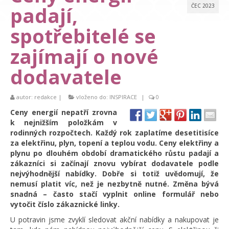
padají,
ČEC 2023
spotřebitelé se
zajímají o nové
dodavatele
autor:
redakce
|
vloženo do:
INSPIRACE
|
0
Ceny energií nepatří zrovna
k nejnižším položkám v
rodinných rozpočtech. Každý rok zaplatíme desetitisíce
za elektřinu, plyn, topení a teplou vodu. Ceny elektřiny a
plynu po dlouhém období dramatického růstu padají a
zákazníci si začínají znovu vybírat dodavatele podle
nejvýhodnější nabídky. Dobře si totiž uvědomují, že
nemusí platit víc, než je nezbytně nutné. Změna bývá
snadná – často stačí vyplnit online formulář nebo
vytočit číslo zákaznické linky.
U potravin jsme zvyklí sledovat akční nabídky a nakupovat je