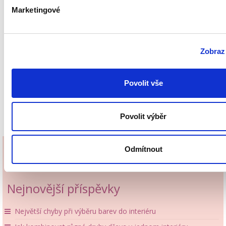
Marketingové
Zobrazi
Povolit vše
Povolit výběr
Odmítnout
Nejnovější příspěvky
Největší chyby při výběru barev do interiéru